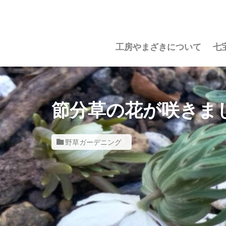
工房やまざきについて
七
節分草の花が咲きま
野草ガーデニング