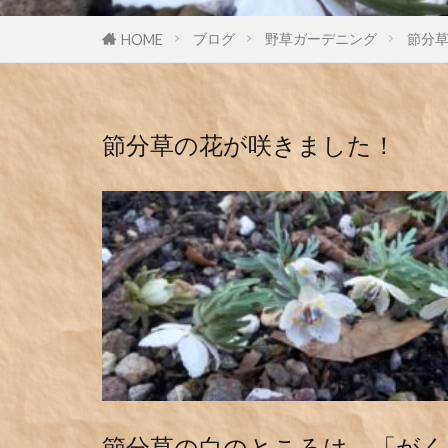
ブログ
野草ガーデニング
節分
HOME
節分草の花が咲きました！
節分草の白のところは、「がく