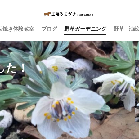
宝焼き体験教室
ブログ
野草ガーデニング
野草 – 油
した！