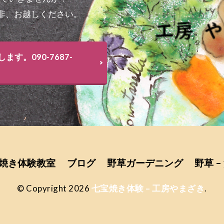
非、お越しください。
。090-7687-
焼き体験教室
ブログ
野草ガーデニング
野草 –
© Copyright 2026
七宝焼き体験 – 工房やまざき
.